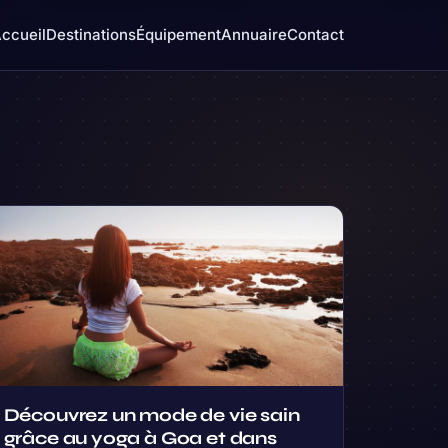
ccueil
Destinations
Équipement
Annuaire
Contact
Découvrez un mode de vie sain
grâce au yoga à Goa et dans