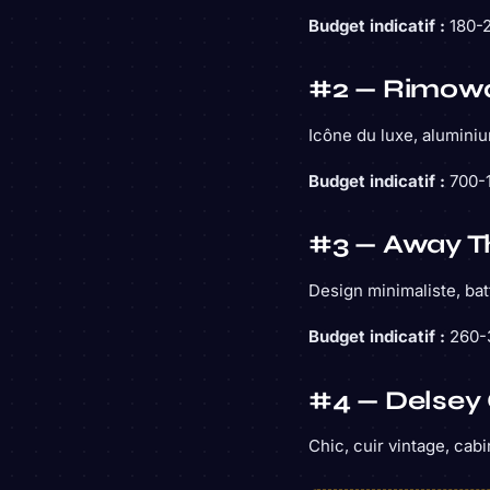
Budget indicatif :
180-2
#2 — Rimowa
Icône du luxe, aluminiu
Budget indicatif :
700-1
#3 — Away T
Design minimaliste, batt
Budget indicatif :
260-
#4 — Delsey 
Chic, cuir vintage, cab