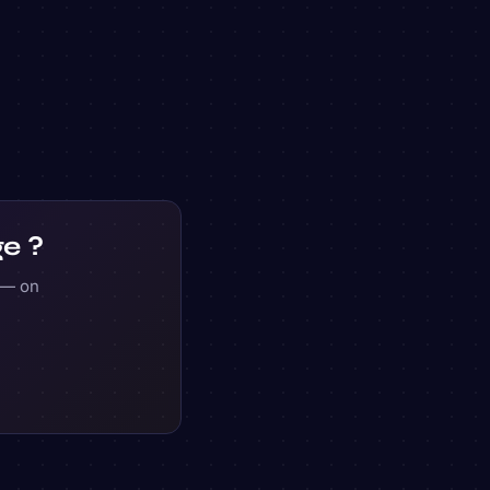
ge ?
e — on