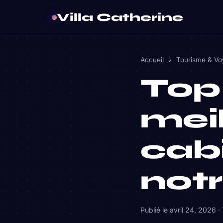
Villa Catherine
Accueil
›
Tourisme & V
Top
meil
cab
notr
Publié le
avril 24, 2026
·