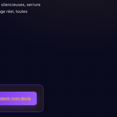
 silencieuses, serrure
age réel, toutes
btenir mon devis