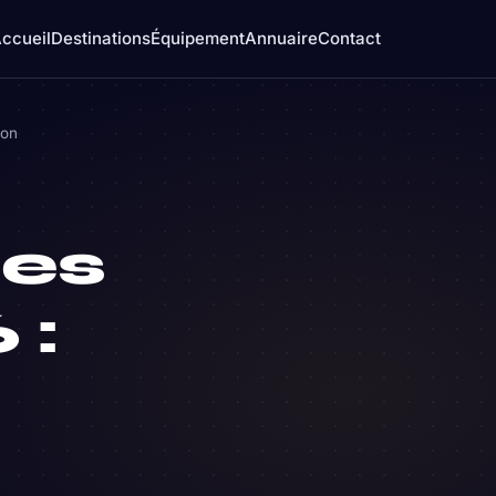
ccueil
Destinations
Équipement
Annuaire
Contact
ion
ses
 :