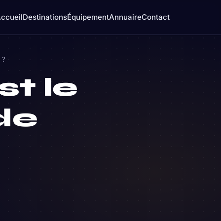
ccueil
Destinations
Équipement
Annuaire
Contact
 ?
st le
de