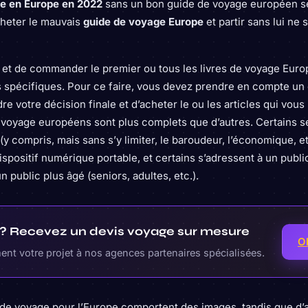
e en Europe en 2022
sans un bon guide de voyage européen s
cheter le mauvais
guide de voyage Europe
et partir sans lui ne 
te et de commander le premier ou tous les livres de voyage Eur
 spécifiques. Pour ce faire, vous devez prendre en compte un
e votre décision finale et d’acheter le ou les articles qui vous 
 voyage européens sont plus complets que d’autres. Certains s
(y compris, mais sans s’y limiter, le baroudeur, l’économique, et
dispositif numérique portable, et certains s’adressent à un publ
n public plus âgé (seniors, adultes, etc.).
r ? Recevez un devis voyage sur mesure
O
nt votre projet à nos agences partenaires spécialisées.
s de voyage pour l’Europe comportent des images, tandis que d’a