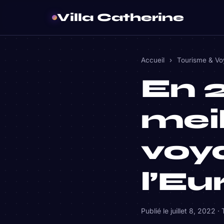
Villa Catherine
Accueil
›
Tourisme & V
En 2
meil
voy
l’Eu
Publié le
juillet 8, 2022
·