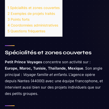
1
Spécialités et zones couvertes
2
Exemples de projets traités
3
Points forts
4
Coordonnées administratives
5
Questions fréquentes
Spécialités et zones couvertes
Petit Prince Voyages
concentre son activité sur :
Europe, Maroc, Tunisie, Thaïlande, Mexique
. Son angle
principal :
Voyage famille et enfants
. L’agence opère
depuis Nantes (44000) avec une équipe francophone, et
intervient aussi bien sur des projets individuels que sur
des petits groupes.