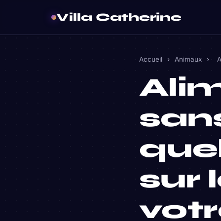
Villa Catherine
Accueil
›
Animaux
›
A
Ali
sans
quel
sur 
votr