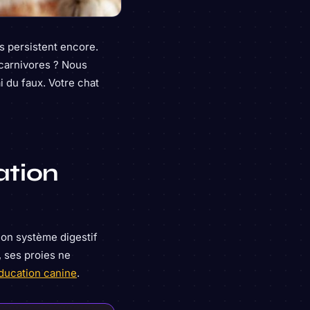
es persistent encore.
 carnivores ? Nous
i du faux. Votre chat
ation
Son système digestif
, ses proies ne
ducation canine
.