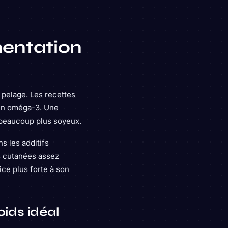
mentation
 pelage. Les recettes
 en oméga-3. Une
 beaucoup plus soyeux.
s les additifs
s cutanées assez
ice plus forte à son
oids idéal