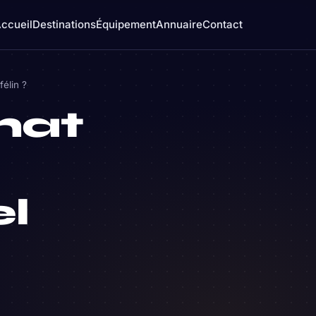
ccueil
Destinations
Équipement
Annuaire
Contact
félin ?
hat
el