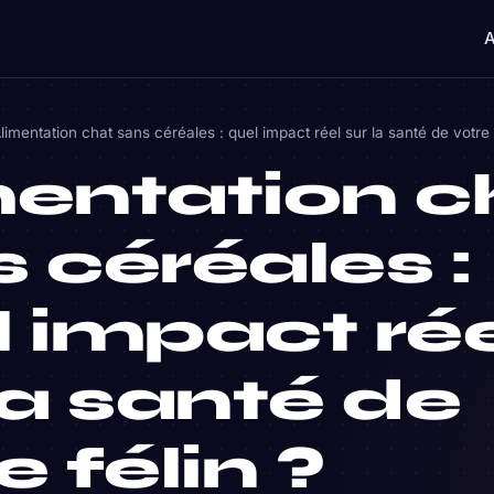
A
limentation chat sans céréales : quel impact réel sur la santé de votre 
mentation c
 céréales :
 impact ré
la santé de
e félin ?