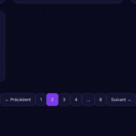
← Précédent
1
2
3
4
…
8
Suivant →