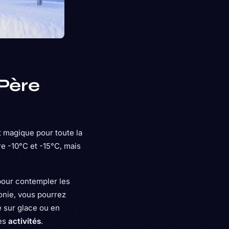
 Père
 magique pour toute la
e -10°C et -15°C, mais
 pour contempler les
ponie, vous pourrez
e sur glace ou en
ces
activités
.