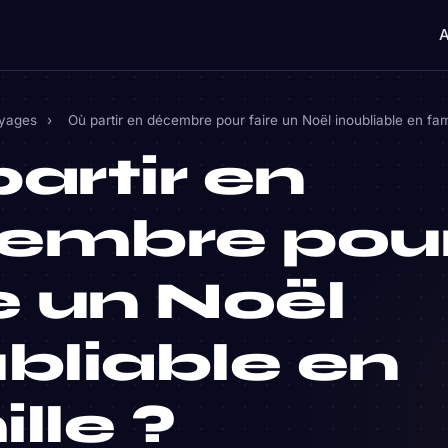
A
oyages
›
Où partir en décembre pour faire un Noël inoubliable en fam
artir en
embre pou
e un Noël
bliable en
lle ?