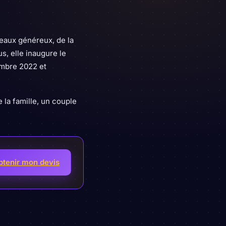
eaux généreux, de la
us, elle inaugure le
embre 2022 et
 la famille, un couple
btenir mon devis