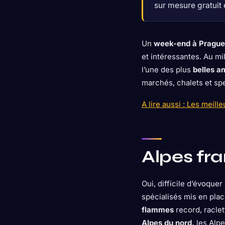
sur mesure gratuit
Un
week-end à Pragu
et intéressantes. Au mil
l’une des plus
belles 
marchés, chalets et sp
A lire aussi : Les meill
Alpes fra
Oui, difficile d’évoqu
spécialisés mis en pla
flammes
record, racle
Alpes du nord,
les Alp