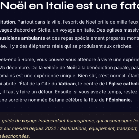
Noël en Italie est une fat
titution
. Partout dans la ville, l’esprit de Noël brille de mille feu
agez d’abord en Sicile. un voyage en Italie. Des églises massi
usiciens ambulants
et des repas spécialement préparés mont
ée. Il y a des éléphants réels qui se produisent aux crèches.
ek-end à Rome, vous pouvez vous attendre à vivre une expéri
 25 décembre. De la veillée de
Noël
à la bénédiction papale, pa
mains est une expérience unique. Bien sûr, c’est normal, éta
 abrite l’État de la Cité du
Vatican
, le centre de l’
Église cathol
, il faut y faire un détour. Ensuite, si vous avez le temps, restez 
le une sorcière nommée Befana célèbre la fête de
l’Épiphanie.
un guide de voyage indépendant francophone, qui accompagne le
rs sur mesure depuis 2022 : destinations, équipement, transport,
sélectionnées.