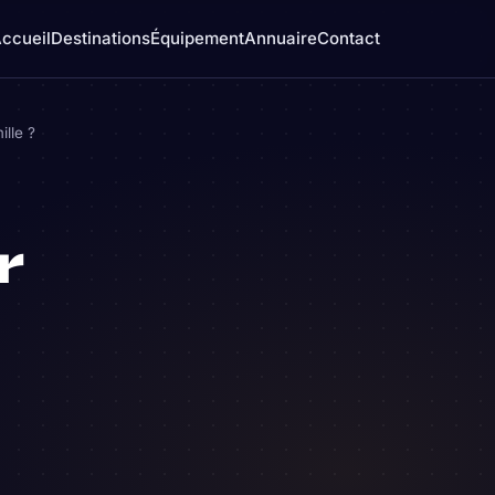
ccueil
Destinations
Équipement
Annuaire
Contact
ille ?
r