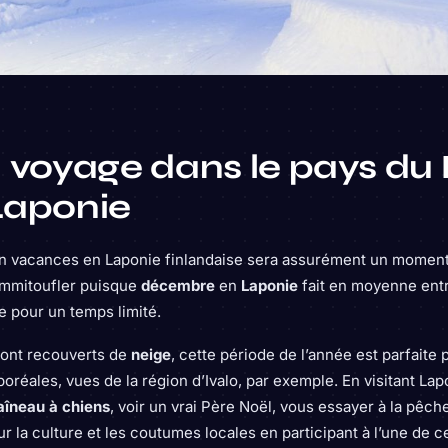
n voyage dans le pays du
Laponie
n vacances en Laponie finlandaise sera assurément un moment
s’emmitoufler puisque
décembre
en
Laponie
fait en moyenne entr
ue pour un temps limité.
sont recouverts de
neige
, cette période de l’année est parfaite
réales, vues de la région d’Ivalo, par exemple. En visitant La
aîneau à chiens
, voir un vrai Père Noël, vous essayer à la pêch
 la culture et les coutumes locales en participant à l’une de 