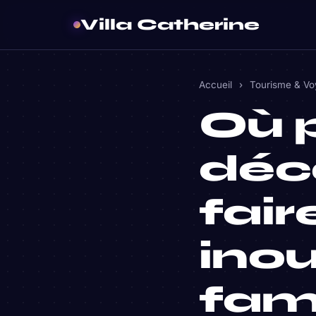
Villa Catherine
Accueil
›
Tourisme & V
Où p
déc
fair
inou
fami