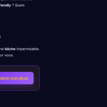
iendly
? Quels
e
une
bâche
imperméable.
ur vous.
btenir mon devis