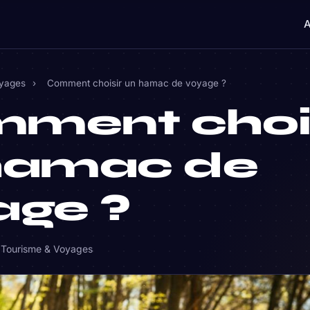
A
oyages
›
Comment choisir un hamac de voyage ?
ment chois
hamac de
age ?
·
Tourisme & Voyages